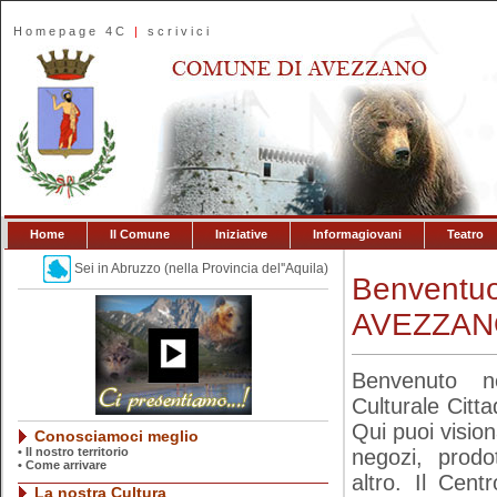
Homepage 4C
|
scrivici
Home
Il Comune
Iniziative
Informagiovani
Teatro
Sei in Abruzzo (nella Provincia del''Aquila)
Benvent
AVEZZAN
Benvenuto n
Culturale Citt
Qui puoi visio
Conosciamoci meglio
•
Il nostro territorio
negozi, prodot
•
Come arrivare
altro. Il Cen
La nostra Cultura