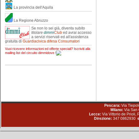
La provincia dell'Aquila
La Regione Abruzzo
Se non lo sei già, diventa subito
titolare
dimmi
Club
ed avrai accesso
a servizi riservati ed all'assistenza
gratuita di
Guardiacivica difesa Consumatori
Vuoi ricevere informazioni ed offerte speciali? Iscriviti alla
mailing list del circuito dimmidove !
Pescara:
Via Tiepol
Milano:
Via San 
Lecce:
Via Vittorio de Prioli
Direzione:
347 0862930