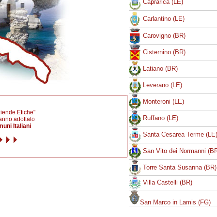
Caprarica (LE)
Carlantino (LE)
Carovigno (BR)
Cisternino (BR)
Latiano (BR)
Leverano (LE)
Monteroni (LE)
iende Etiche
"
Ruffano (LE)
anno adottato
uni Italiani
Santa Cesarea Terme (LE
San Vito dei Normanni (B
Torre Santa Susanna (BR)
Villa Castelli (BR)
San Marco in Lamis (FG)