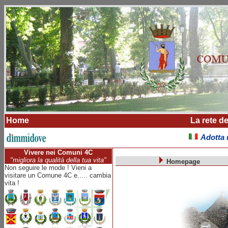
Home
La rete de
Adotta 
Vivere nei Comuni 4C
"migliora la qualità della tua vita"
Homepage
Non seguire le mode ! Vieni a
visitare un Comune 4C e..... cambia
vita !