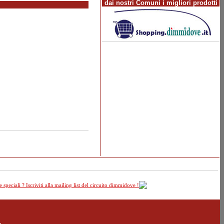
dai nostri Comuni i migliori prodotti
speciali ? Iscriviti alla mailing list del circuito dimmidove !