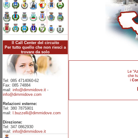
Il Call Center del circuito
Per tutto quello che non riesci a
trovare da solo
Le "
Az
che h
i
Com
Tel: 085 4714060-62
Fax: 085 74884
mail:
info@dimmidove.it
-
info@dimmidove.com
Relazioni esterne:
Tel: 380 7875901
mail:
l.buzzelli@dimmidove.com
Direzione:
Tel: 347 0862930
mail:
info@dimmidove.it