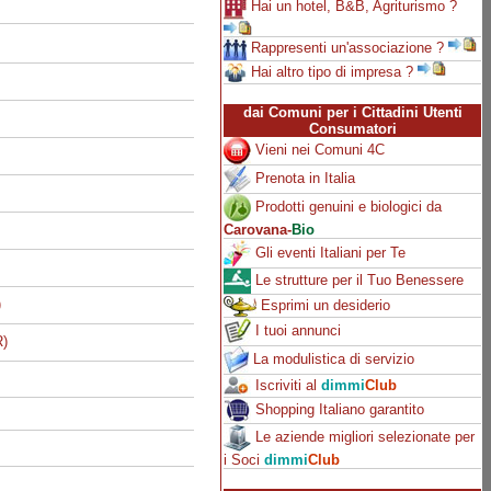
Hai un hotel, B&B, Agriturismo ?
Rappresenti un'associazione ?
Hai altro tipo di impresa ?
dai Comuni per i Cittadini Utenti
Consumatori
Vieni nei Comuni 4C
Prenota in Italia
Prodotti genuini e biologici da
Carovana-
Bio
Gli eventi Italiani per Te
Le strutture per il Tuo Benessere
)
Esprimi un desiderio
I tuoi annunci
R)
La modulistica di servizio
Iscriviti al
dimmi
Club
Shopping Italiano garantito
Le aziende migliori selezionate per
i Soci
dimmi
Club