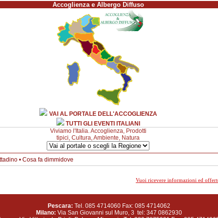
Accoglienza e Albergo Diffuso
VAI AL PORTALE DELL'ACCOGLIENZA
TUTTI GLI EVENTI ITALIANI
Viviamo l'Italia. Accoglienza, Prodotti
tipici, Cultura, Ambiente, Natura
ttadino
•
Cosa fa dimmidove
Vuoi ricevere informazioni ed offerte 
Pescara:
Tel. 085 4714060 Fax: 085 4714062
Milano:
Via San Giovanni sul Muro, 3 tel: 347 0862930