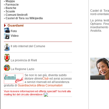
•
Mappa
•
Farmacie
•
Banche
Castel di Tor
•
Scuole
nord-oriental
•
Comuni limitrofi
•
Castel di Tora su Wikipedia
La prima test
Ophiano. Fino
Guardami
insediamento 
Anatolia.
Foto
Video
Il sito internet del Comune
La provincia di Rieti
La Regione Lazio
Se non lo sei già, diventa subito
titolare
dimmi
Club
ed avrai accesso
a servizi riservati ed all'assistenza
gratuita di
Guardiacivica difesa Consumatori
Vuoi ricevere informazioni ed offerte speciali? Iscriviti alla
mailing list del circuito dimmidove !