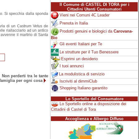
Il Comune di CASTEL DI TORA per i
Cittadini Utenti Consumatori
ano. Si specchia dalla sponda
Vieni nei Comuni 4C Leader
Prenota in Italia
arla di un Castrum Vetus de
e riallacciarlo ad un antico
Prodotti genuini e biologici da
Carovana-
avvenne il martirio di Santa
Bio
Gli eventi Italiani per Te
Le strutture per il Tuo Benessere
Esprimi un desiderio
I tuoi annunci
La modulistica di servizio
on perderti tra le tante
 famiglia per ogni cosa
Iscriviti al
dimmi
Club
Shopping Italiano garantito
Lo Sportello del Consumatore
Lo Sportello online a disposizione dei
Cittadini di Castel di Tora
Accoglienza e Albergo Diffuso