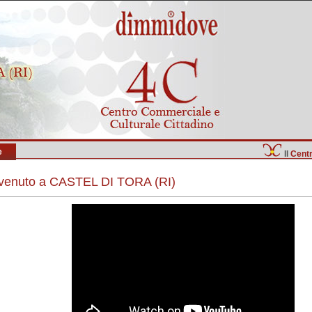
e
Il
Cent
envenuto a CASTEL DI TORA (RI)