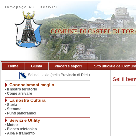
Homepage 4C
|
scrivici
Home
Giunta
Piaceri e sapori
Sito ufficiale del Comun
Sei nel Lazio (nella Provincia di Rieti)
Sei il b
Conosciamoci meglio
•
Il nostro territorio
•
Come arrivare
La nostra Cultura
•
Storia
•
Stemma
•
Punti panoramici
Servizi e Utility
•
Meteo
•
Elenco telefonico
•
Alba e tramonto