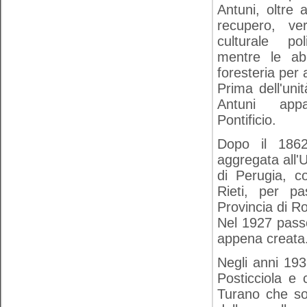
Antuni, oltre 
recupero, ve
culturale po
mentre le abi
foresteria per a
Prima dell'unit
Antuni app
Pontificio.
Dopo il 1862
aggregata all'U
di Perugia, co
Rieti, per p
Provincia di R
Nel 1927 passò
appena creata
Negli anni 193
Posticciola e c
Turano che som