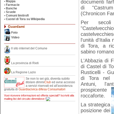
documenti far
•
Mappa
•
Farmacie
di "Castru
•
Banche
•
Scuole
(Chronicon Far
•
Comuni limitrofi
•
Castel di Tora su Wikipedia
Per secol
Guardami
"Castelve
Foto
castelvecch
Video
l'unità d'Itali
di Tora, a ri
Il sito internet del Comune
sabino romano
L'Abbazia di Fa
La provincia di Rieti
di Castel di T
Rusticelli - Gu
La Regione Lazio
di Tora nel 
Se non lo sei già, diventa subito
titolare
dimmi
Club
ed avrai accesso
Antuni, l'a
a servizi riservati ed all'assistenza
prospicente
gratuita di
Guardiacivica difesa Consumatori
roccaforte.
Vuoi ricevere informazioni ed offerte speciali? Iscriviti alla
mailing list del circuito dimmidove !
La strategica
posizione dei