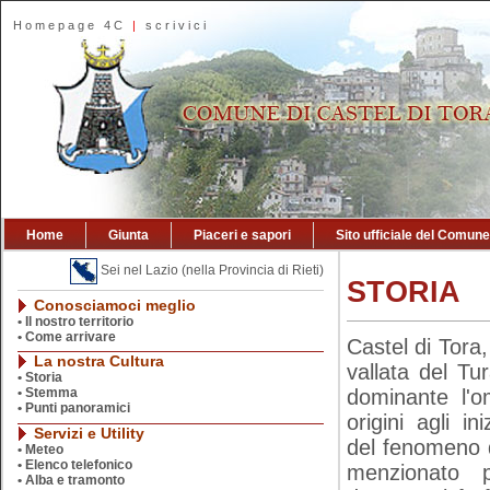
Homepage 4C
|
scrivici
Home
Giunta
Piaceri e sapori
Sito ufficiale del Comune
Sei nel Lazio (nella Provincia di Rieti)
STORIA
Conosciamoci meglio
•
Il nostro territorio
•
Come arrivare
Castel di Tora,
La nostra Cultura
vallata del T
•
Storia
•
Stemma
dominante l'o
•
Punti panoramici
origini agli in
Servizi e Utility
del fenomeno d
•
Meteo
•
Elenco telefonico
menzionato 
•
Alba e tramonto