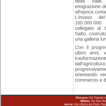
della vall
emigrazione de
all'epoca conta
L'invaso d
165.000.00
collegato al b
Salto, costrui
una galleria l
Con il progre
ultimi anni,
trasformazione
dall'agricoltu
progressiva
orientando ver
commercio e d
Pescara:
Via Tiepolo n
Milano:
Via San Gio
Lecce:
Via Vittorio de Prioli, P