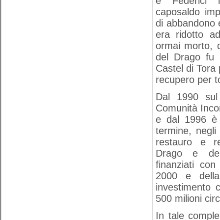
e Federici 
caposaldo imp
di abbandono e
era ridotto a
ormai morto, 
del Drago fu 
Castel di Tora 
recupero per t
Dal 1990 sul
Comunità Incon
e dal 1996 è 
termine, negli
restauro e r
Drago e delle
finanziati con
2000 e dell
investimento c
500 milioni cir
In tale compl