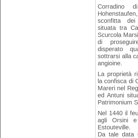
Corradino d
Hohenstaufen
sconfitta dei
situata tra C
Scurcola Marsi
di prosegui
disperato qu
sottrarsi alla 
angioine.
La proprietà r
la confisca di 
Mareri nel Reg
ed Antuni situ
Patrimonium Sa
Nel 1440 il fe
agli Orsini 
Estouteville.
Da tale data C