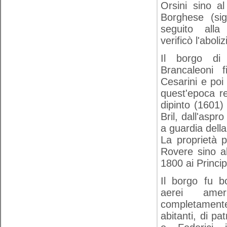
Orsini sino a
Borghese (sig
seguito alla
verificò l'aboli
Il borgo di 
Brancaleoni 
Cesarini e poi
quest'epoca re
dipinto (1601)
Bril, dall'aspr
a guardia dell
La proprietà p
Rovere sino al
1800 ai Princip
Il borgo fu b
aerei ame
completame
abitanti, di pa