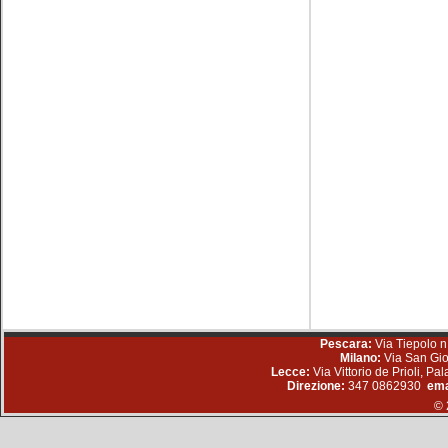
Pescara:
Via Tiepolo n
Milano:
Via San Gio
Lecce:
Via Vittorio de Prioli, P
Direzione:
347 0862930
ema
© 