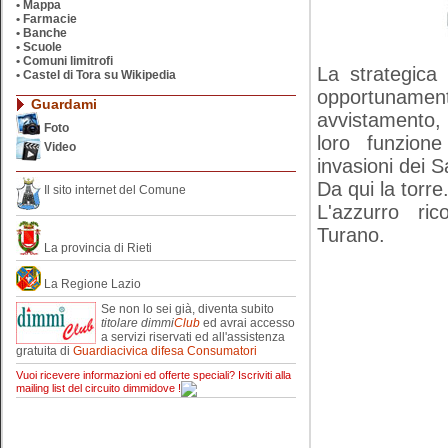
•
Mappa
•
Farmacie
•
Banche
•
Scuole
•
Comuni limitrofi
La strategica 
•
Castel di Tora su Wikipedia
opportunamen
Guardami
avvistamento,
Foto
loro funzione
Video
invasioni dei S
Da qui la torre
Il sito internet del Comune
L'azzurro ri
Turano.
La provincia di Rieti
La Regione Lazio
Se non lo sei già, diventa subito
titolare
dimmi
Club
ed avrai accesso
a servizi riservati ed all'assistenza
gratuita di
Guardiacivica difesa Consumatori
Vuoi ricevere informazioni ed offerte speciali? Iscriviti alla
mailing list del circuito dimmidove !