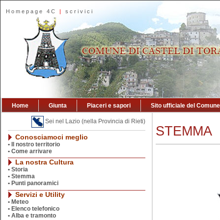
Homepage 4C
|
scrivici
Home
Giunta
Piaceri e sapori
Sito ufficiale del Comune
Sei nel Lazio (nella Provincia di Rieti)
STEMMA
Conosciamoci meglio
•
Il nostro territorio
•
Come arrivare
La nostra Cultura
•
Storia
•
Stemma
•
Punti panoramici
Servizi e Utility
•
Meteo
•
Elenco telefonico
•
Alba e tramonto