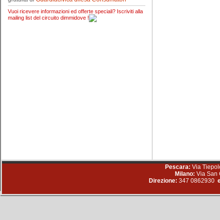
Vuoi ricevere informazioni ed offerte speciali? Iscriviti alla
mailing list del circuito dimmidove !
Pescara:
Via Tiepol
Milano:
Via San 
Direzione:
347 0862930