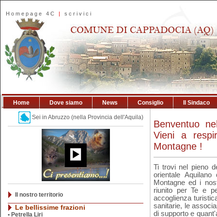
Homepage 4C
|
scrivici
Home
Dove siamo
News
Consiglio
Il Sindaco
Sei in Abruzzo (nella Provincia dell'Aquila)
Benventuo n
Vieni a respir
Montagne !
Ti trovi nel pieno 
orientale Aquilano
Montagne ed i nost
riunito per Te e pe
Il nostro territorio
accoglienza turistica
sanitarie, le associ
Le bellissime frazioni
di supporto e quant'
•
Petrella Liri