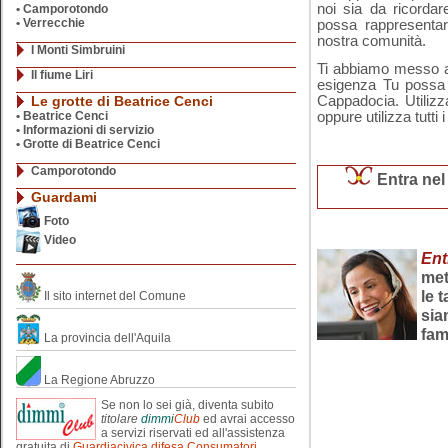
noi sia da ricorda
• Camporotondo
•
Verrecchie
possa rappresentare
nostra comunità.
I Monti Simbruini
Ti abbiamo messo a 
Il fiume Liri
esigenza Tu possa 
Le grotte di Beatrice Cenci
Cappadocia. Utilizz
•
Beatrice Cenci
oppure utilizza tutti 
•
Informazioni di servizio
•
Grotte di Beatrice Cenci
Camporotondo
Entra ne
Guardami
Foto
Video
Ent
met
le 
Il sito internet del Comune
sia
fam
La provincia dell'Aquila
La Regione Abruzzo
Se non lo sei già, diventa subito
titolare
dimmi
Club
ed avrai accesso
a servizi riservati ed all'assistenza
gratuita di
Guardiacivica difesa Consumatori