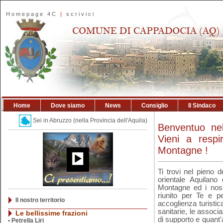
Homepage 4C
|
scrivici
Home
Dove siamo
News
Consiglio
Il Sindaco
Sei in Abruzzo (nella Provincia dell'Aquila)
Benventuo n
Vieni a respir
Montagne !
Ti trovi nel pieno 
orientale Aquilano
Montagne ed i nost
riunito per Te e pe
Il nostro territorio
accoglienza turistica
sanitarie, le associ
Le bellissime frazioni
di supporto e quant'
•
Petrella Liri