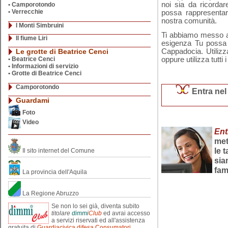
noi sia da ricorda
• Camporotondo
•
Verrecchie
possa rappresentare
nostra comunità.
I Monti Simbruini
Ti abbiamo messo a 
Il fiume Liri
esigenza Tu possa 
Le grotte di Beatrice Cenci
Cappadocia. Utilizz
•
Beatrice Cenci
oppure utilizza tutti 
•
Informazioni di servizio
•
Grotte di Beatrice Cenci
Camporotondo
Entra ne
Guardami
Foto
Video
Ent
met
le 
Il sito internet del Comune
sia
fam
La provincia dell'Aquila
La Regione Abruzzo
Se non lo sei già, diventa subito
titolare
dimmi
Club
ed avrai accesso
a servizi riservati ed all'assistenza
gratuita di
Guardiacivica difesa Consumatori