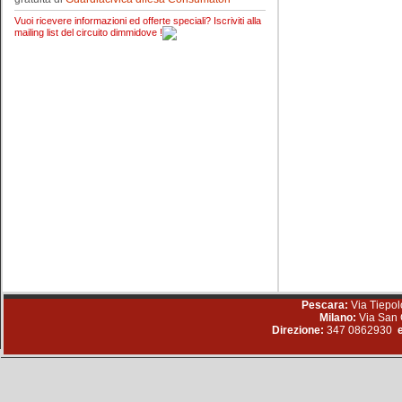
Vuoi ricevere informazioni ed offerte speciali? Iscriviti alla
mailing list del circuito dimmidove !
Pescara:
Via Tiepol
Milano:
Via San 
Direzione:
347 0862930