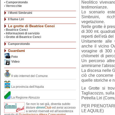
Neolitico vivevan
• Camporotondo
•
Verrecchie
testimonianze.
Lo scenario este
I Monti Simbruini
Simbruini, ric
Il fiume Liri
vegetazione.
Le grotte di Beatrice Cenci
Nelle grotte è pre
•
Beatrice Cenci
di 300 mt. quadrati
•
Informazioni di servizio
reperti dell'età del
•
Grotte di Beatrice Cenci
Unitamente alle G
Camporotondo
anche il vicino Ov
Guardami
voragine di 300 
chilometri di perco
Foto
Un percorso attre
Video
ammirarne l'abisso
La discesa nelle G
ciò che concerne 
Il sito internet del Comune
quelle storiche e n
La provincia dell'Aquila
Le Grotte si t
Tagliacozzo, sulla 
Petrella Liri (Com
La Regione Abruzzo
Se non lo sei già, diventa subito
PER PRENOTARE 
titolare
dimmi
Club
ed avrai accesso
LE AQUILE)
a servizi riservati ed all'assistenza
gratuita di
Guardiacivica difesa Consumatori