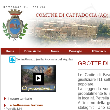
Homepage 4C
|
scrivici
Home
Dove siamo
News
Consiglio
Il Sindaco
Sei in Abruzzo (nella Provincia dell'Aquila)
GROTTE DI B
Le Grotte di Bea
giustiziare l'11 se
popolare.
La leggenda vuol
probabilmente fu i
in località Petrella
Il nostro territorio
All'interno della g
Le bellissime frazioni
stalagmiti. Uno s
•
Petrella Liri