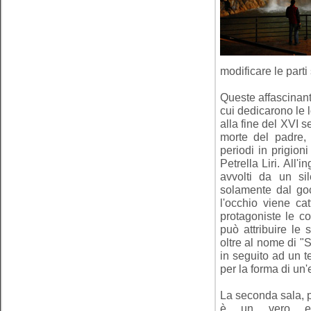
modificare le parti 
Queste affascinant
cui dedicarono le l
alla fine del XVI s
morte del padre, 
periodi in prigioni
Petrella Liri. All'
avvolti da un si
solamente dal goc
l'occhio viene cat
protagoniste le co
può attribuire le
oltre al nome di "S
in seguito ad un t
per la forma di un'
La seconda sala, pr
è un vero e 