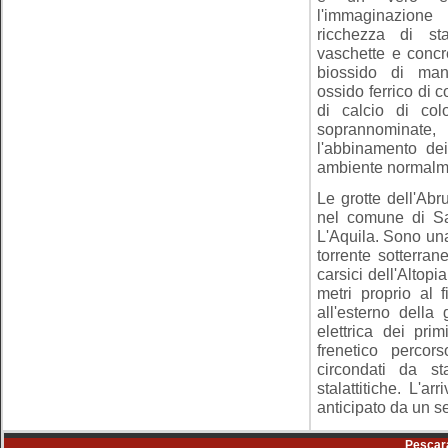
l'immaginazio
ricchezza di stala
vaschette e concr
biossido di man
ossido ferrico di 
di calcio di col
soprannomina
l'abbinamento dei
ambiente normalm
Le grotte dell'Ab
nel comune di Sa
L'Aquila. Sono una
torrente sotterran
carsici dell'Altopi
metri proprio al 
all'esterno della
elettrica dei pr
frenetico percor
circondati da st
stalattitiche. L'
anticipato da un s
Pescar