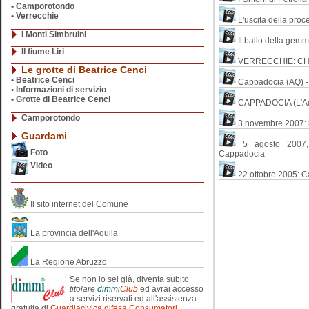
• Camporotondo
•
Verrecchie
L'uscita della proce
I Monti Simbruini
Il ballo della gemma
Il fiume Liri
VERRECCHIE: CH
Le grotte di Beatrice Cenci
•
Beatrice Cenci
Cappadocia (AQ) - a
•
Informazioni di servizio
•
Grotte di Beatrice Cenci
CAPPADOCIA (L'A
Camporotondo
3 novembre 2007: 
Guardami
5 agosto 2007,
Foto
Cappadocia
Video
22 ottobre 2005: C
Il sito internet del Comune
La provincia dell'Aquila
La Regione Abruzzo
Se non lo sei già, diventa subito
titolare
dimmi
Club
ed avrai accesso
a servizi riservati ed all'assistenza
gratuita di
Guardiacivica difesa Consumatori