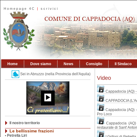
Homepage 4C
|
scrivici
Home
Dove siamo
News
Consiglio
Il Sindaco
Sei in Abruzzo (nella Provincia dell'Aquila)
Video
Cappadocia (AQ) - g
CAPPADOCIA (L'A
Cappadocia (AQ) - 
Pro Loco
Il nostro territorio
Cappadocia (AQ) 
restaurate di Sant' Anto
Le bellissime frazioni
•
Petrella Liri
I Grifoni di Petrella 