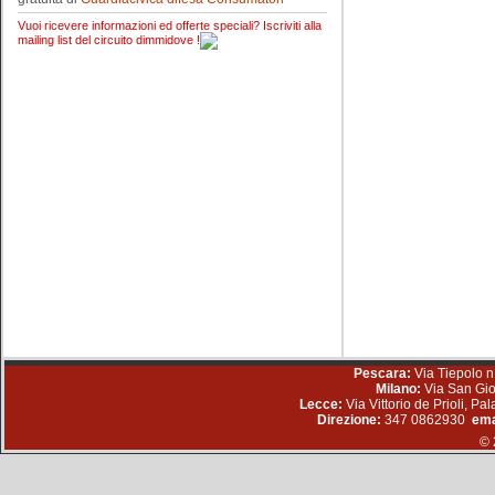
Vuoi ricevere informazioni ed offerte speciali? Iscriviti alla
mailing list del circuito dimmidove !
Pescara:
Via Tiepolo n
Milano:
Via San Gio
Lecce:
Via Vittorio de Prioli, P
Direzione:
347 0862930
ema
© 