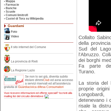
•
Mappa
•
Farmacie
•
Banche
•
Scuole
•
Comuni limitrofi
•
Castel di Tora su Wikipedia
Guardami
Foto
Collalto Sabin
Video
della provinci
Il sito internet del Comune
Sud del Lago
l'Abruzzo. Col
dei borghi medio
La provincia di Rieti
Fa parte de
La Regione Lazio
Turano.
Se non lo sei già, diventa subito
titolare
dimmi
Club
ed avrai accesso
La storia del 
a servizi riservati ed all'assistenza
gratuita di
Guardiacivica difesa Consumatori
proprie origin
Vuoi ricevere informazioni ed offerte speciali? Iscriviti alla
Longobardi, 
mailing list del circuito dimmidove !
detenevano i d
risale la distr