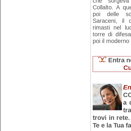
che sorgeva
Collalto. A qu
poi delle sc
Saraceni, il 
rimasti nel lu
torre di difes
poi il moderno 
Entra n
Cu
En
CO
a 
tr
trovi in rete
Te e la Tua f