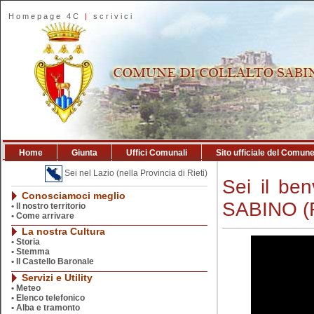
Homepage 4C
|
scrivici
Home
Giunta
Uffici Comunali
Sito ufficiale del Comun
Sei nel Lazio (nella Provincia di Rieti)
Sei il b
Conosciamoci meglio
SABINO (
•
Il nostro territorio
•
Come arrivare
La nostra Cultura
•
Storia
•
Stemma
•
Il Castello Baronale
Servizi e Utility
•
Meteo
•
Elenco telefonico
•
Alba e tramonto