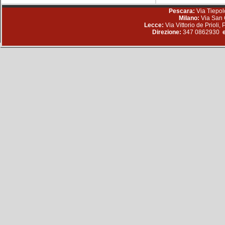
Pescara:
Via Tiepol
Milano:
Via San 
Lecce:
Via Vittorio de Prioli
Direzione:
347 0862930