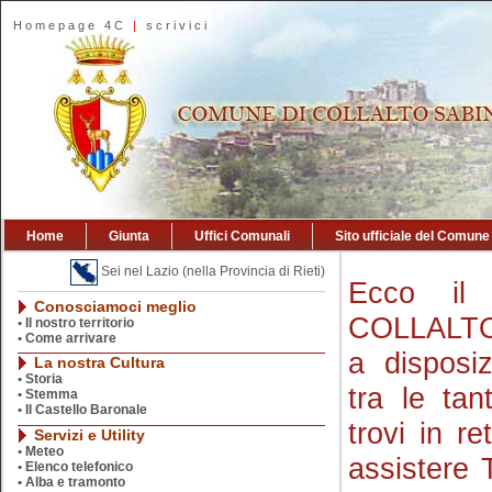
Homepage 4C
|
scrivici
Home
Giunta
Uffici Comunali
Sito ufficiale del Comune
Sei nel Lazio (nella Provincia di Rieti)
Ecco il 
Conosciamoci meglio
COLLALTO
•
Il nostro territorio
•
Come arrivare
a disposi
La nostra Cultura
•
Storia
tra le tan
•
Stemma
•
Il Castello Baronale
trovi in r
Servizi e Utility
•
Meteo
assistere 
•
Elenco telefonico
•
Alba e tramonto