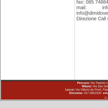
fax: 085 7488
mail:
in
info@dimidove.
Direzione Call
Pescara:
Via Tiepolo n
Milano:
Via San Gio
Lecce:
Via Vittorio de Prioli, P
Direzione:
347 0862930
ema
© 