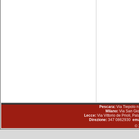
Pescara:
Via Tiepolo n
Milano:
Via San Gio
Lecce:
Via Vittorio de Prioli, P
Direzione:
347 0862930
ema
© 