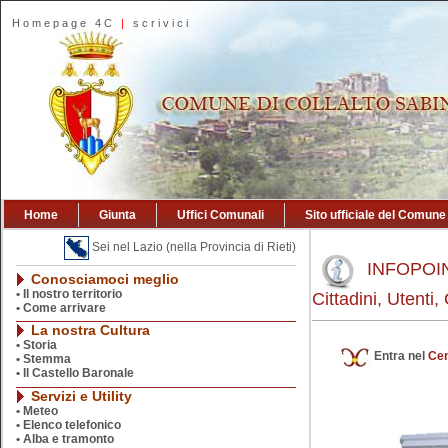
Homepage 4C
|
scrivici
Home
Giunta
Uffici Comunali
Sito ufficiale del Comune
Sei nel Lazio (nella Provincia di Rieti)
INFOPOI
Conosciamoci meglio
•
Il nostro territorio
Cittadini, Utenti
•
Come arrivare
La nostra Cultura
•
Storia
Entra nel
Cen
•
Stemma
•
Il Castello Baronale
Servizi e Utility
•
Meteo
•
Elenco telefonico
•
Alba e tramonto