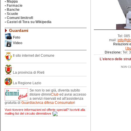
•
Mappa
•
Farmacie
•
Banche
•
Scuole
•
Comuni limitrofi
•
Castel di Tora su Wikipedia
Guardami
Tel: 08
Foto
mail:
info@di
Video
Relazioni 
l.b
Direzione:
Tel: 
Il sito internet del Comune
L'elenco delle str
NON CI
La provincia di Rieti
La Regione Lazio
Se non lo sei già, diventa subito
titolare
dimmi
Club
ed avrai accesso
a servizi riservati ed all'assistenza
gratuita di
Guardiacivica difesa Consumatori
Vuoi ricevere informazioni ed offerte speciali? Iscriviti alla
mailing list del circuito dimmidove !