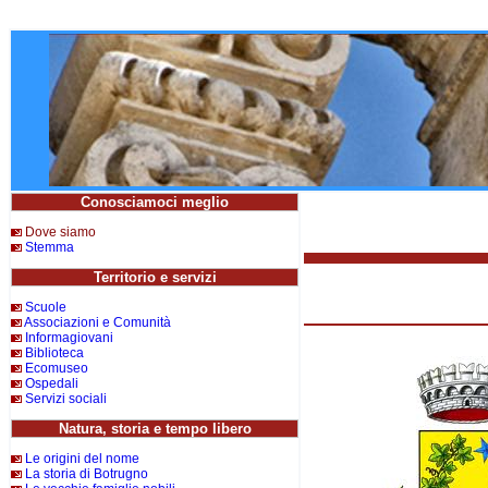
Conosciamoci meglio
Dove siamo
Stemma
Territorio e servizi
Scuole
Associazioni e Comunità
Informagiovani
Biblioteca
Ecomuseo
Ospedali
Servizi sociali
Natura, storia e tempo libero
Le origini del nome
La storia di Botrugno