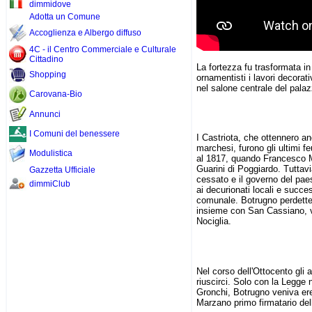
dimmidove
Adotta un Comune
Accoglienza e Albergo diffuso
4C - il Centro Commerciale e Culturale
Cittadino
La fortezza fu trasformata in
Shopping
ornamentisti i lavori decorat
nel salone centrale del palaz
Carovana-Bio
Annunci
I Comuni del benessere
I Castriota, che ottennero anch
marchesi, furono gli ultimi fe
Modulistica
al 1817, quando Francesco M
Guarini di Poggiardo. Tuttavi
Gazzetta Ufficiale
cessato e il governo del pae
dimmiClub
ai decurionati locali e succe
comunale. Botrugno perdette
insieme con San Cassiano, 
Nociglia.
Nel corso dell'Ottocento gli 
riuscirci. Solo con la Legge
Gronchi, Botrugno veniva ere
Marzano primo firmatario del