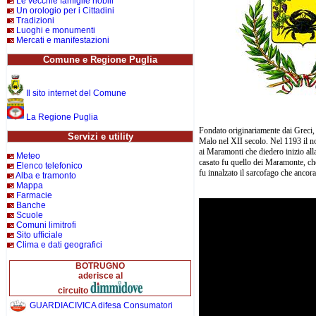
Le vecchie famiglie nobili
Un orologio per i Cittadini
Tradizioni
Luoghi e monumenti
Mercati e manifestazioni
Comune e Regione Puglia
Il sito internet del Comune
La Regione Puglia
Fondato originariamente dai Greci, 
Servizi e utility
Malo nel XII secolo. Nel 1193 il no
ai Maramonti che diedero inizio alla 
Meteo
casato fu quello dei Maramonte, ch
Elenco telefonico
fu innalzato il sarcofago che ancor
Alba e tramonto
Mappa
Farmacie
Banche
Scuole
Comuni limitrofi
Sito ufficiale
Clima e dati geografici
BOTRUGNO
aderisce al
circuito
GUARDIACIVICA difesa Consumatori